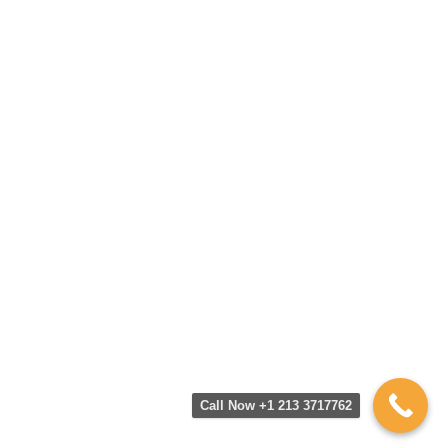
Call Now +1 213 3717762